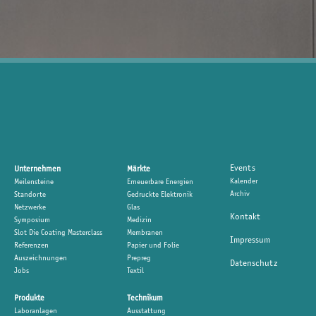
Events
Unternehmen
Märkte
Kalender
Meilensteine
Erneuerbare Energien
Archiv
Standorte
Gedruckte Elektronik
Netzwerke
Glas
Kontakt
Symposium
Medizin
Slot Die Coating Masterclass
Membranen
Impressum
Referenzen
Papier und Folie
Auszeichnungen
Prepreg
Datenschutz
Jobs
Textil
Produkte
Technikum
Laboranlagen
Ausstattung