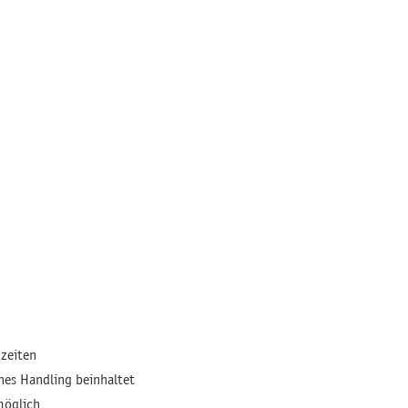
tzeiten
hes Handling beinhaltet
möglich