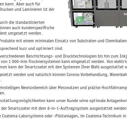
en kann. Aber auch für
Drucken und Laminieren ist der
urch die standardisierten
önnen auch kundenspezifische
zient umgesetzt werden.
e Produkte mit einem minimalen Einsatz von Substraten und Chemikalie
tsprechend kurz und optimiert sind.
verschiedenen Beschichtungs- und Drucktechnologien bis hin zum Inkj
l von 1 000-mm-Trocknersystemen kann eingesetzt werden. Von elektri
temen kann der Smartcoater mit den Systemen Ihrer Wahl ausgestattet 
gesetzt werden und natürlich können Corona-Vorbehandlung, Warenbah
.
einstelligen Newtonbereich über Messwalzen und präzise Hochfahrramp
en.
usstattungsmöglichkeiten kann unser Kunde seine optimale Anlagenkon
nn der Smartcoater mit dem 6-in-1-Auftragssystem ausgestattet werden
lle Coatema-Laborsysteme oder -Pilotanlagen, im Coatema-Technikum i