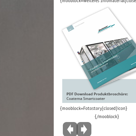
{mooblock=Weiteres Infomaterial|close
{mooblock=Fotostory|closed|icon}
{/mooblock}