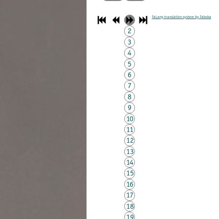
FaLang translation system by Faboba
1
2
3
4
5
6
7
8
9
10
11
12
13
14
15
16
17
18
19