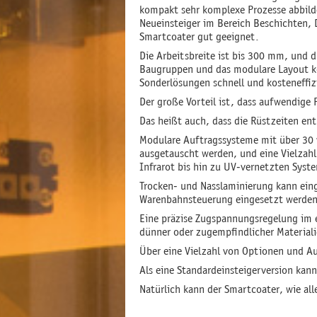
kompakt sehr komplexe Prozesse abbild
Neueinsteiger im Bereich Beschichten, 
Smartcoater gut geeignet.
Die Arbeitsbreite ist bis 300 mm, und d
Baugruppen und das modulare Layout k
Sonderlösungen schnell und kosteneffi
Der große Vorteil ist, dass aufwendig
Das heißt auch, dass die Rüstzeiten en
Modulare Auftragssysteme mit über 30 
ausgetauscht werden, und eine Vielzah
Infrarot bis hin zu UV-vernetzten Sys
Trocken- und Nasslaminierung kann ein
Warenbahnsteuerung eingesetzt werden
Eine präzise Zugspannungsregelung im 
dünner oder zugempfindlicher Materiali
Über eine Vielzahl von Optionen und A
Als eine Standardeinsteigerversion ka
Natürlich kann der Smartcoater, wie a