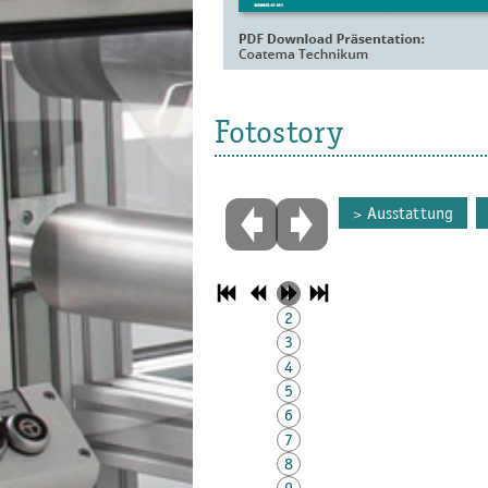
Fotostory
Ausstattung
1
2
3
4
5
6
7
8
9