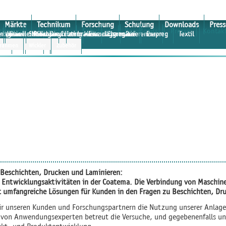
Märkte
Technikum
Forschung
Schulung
Downloads
Press
chnikum
Forschung
Schulung
Downloads
Presse
Kontak
nlagen
ymposium
Virtueller Rundgang
Glas
Sondermaschinen
Medizin
Slot Die Coating Masterclass
Membranen
Einzelaggregate
Pharmazie
Referenzen
Prepreg
Textil
g und Institute
ter
rahmen
rtcoater
Verticoater
Wickler
Zubehör
Beschichten, Drucken und Laminieren:
r Entwicklungsaktivitäten in der Coatema. Die Verbindung von Maschin
 umfangreiche Lösungen für Kunden in den Fragen zu Beschichten, Dr
ir unseren Kunden und Forschungspartnern die Nutzung unserer Anlage
m von Anwendungsexperten betreut die Versuche, und gegebenenfalls un