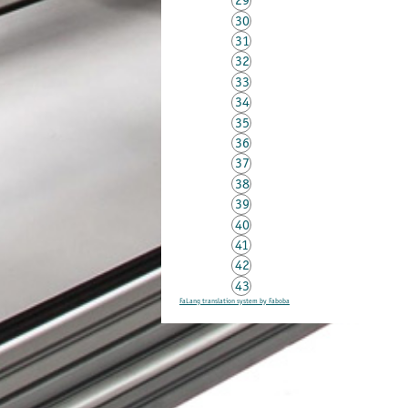
30
31
32
33
34
35
36
37
38
39
40
41
42
43
FaLang translation system by Faboba