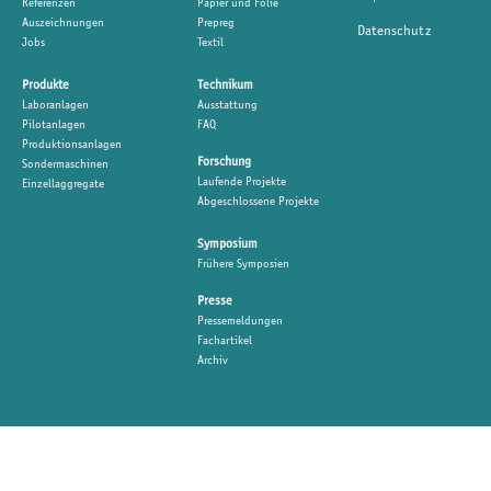
Referenzen
Papier und Folie
Auszeichnungen
Prepreg
Datenschutz
Jobs
Textil
Produkte
Technikum
Laboranlagen
Ausstattung
Pilotanlagen
FAQ
Produktionsanlagen
Forschung
Sondermaschinen
Laufende Projekte
Einzellaggregate
Abgeschlossene Projekte
Symposium
Frühere Symposien
Presse
Pressemeldungen
Fachartikel
Archiv