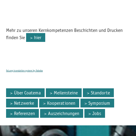
Mehr zu unseren Kernkompetenzen Beschichten und Drucken
finden Sie
hier
FaLang translation system by Faboba
Über Coatema
Meilensteine
Standorte
Netzwerke
Kooperationen
Symposium
Referenzen
Auszeichnungen
Jobs