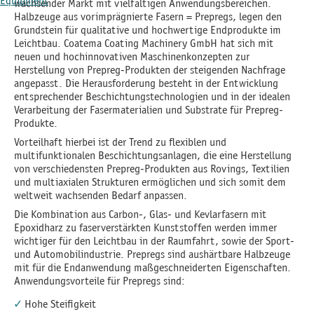
Equipment
wachsender Markt mit vielfältigen Anwendungsbereichen.
Halbzeuge aus vorimprägnierte Fasern = Prepregs, legen den
Grundstein für qualitative und hochwertige Endprodukte im
Leichtbau. Coatema Coating Machinery GmbH hat sich mit
neuen und hochinnovativen Maschinenkonzepten zur
Herstellung von Prepreg-Produkten der steigenden Nachfrage
angepasst. Die Herausforderung besteht in der Entwicklung
entsprechender Beschichtungstechnologien und in der idealen
Verarbeitung der Fasermaterialien und Substrate für Prepreg-
Produkte.
Vorteilhaft hierbei ist der Trend zu flexiblen und
multifunktionalen Beschichtungsanlagen, die eine Herstellung
von verschiedensten Prepreg-Produkten aus Rovings, Textilien
und multiaxialen Strukturen ermöglichen und sich somit dem
weltweit wachsenden Bedarf anpassen.
Die Kombination aus Carbon-, Glas- und Kevlarfasern mit
Epoxidharz zu faserverstärkten Kunststoffen werden immer
wichtiger für den Leichtbau in der Raumfahrt, sowie der Sport-
und Automobilindustrie. Prepregs sind aushärtbare Halbzeuge
mit für die Endanwendung maßgeschneiderten Eigenschaften.
Anwendungsvorteile für Prepregs sind:
Hohe Steifigkeit