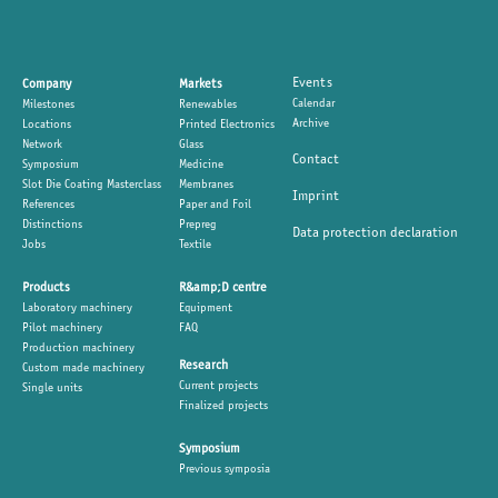
Events
Company
Markets
Calendar
Milestones
Renewables
Archive
Locations
Printed Electronics
Network
Glass
Contact
Symposium
Medicine
Slot Die Coating Masterclass
Membranes
Imprint
References
Paper and Foil
Distinctions
Prepreg
Data protection declaration
Jobs
Textile
Products
R&amp;D centre
Laboratory machinery
Equipment
Pilot machinery
FAQ
Production machinery
Research
Custom made machinery
Current projects
Single units
Finalized projects
Symposium
Previous symposia