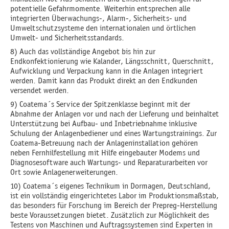
potentielle Gefahrmomente. Weiterhin entsprechen alle
integrierten Überwachungs-, Alarm-, Sicherheits- und
Umweltschutzsysteme den internationalen und örtlichen
Umwelt- und Sicherheitsstandards.
8) Auch das vollständige Angebot bis hin zur
Endkonfektionierung wie Kalander, Längsschnitt, Querschnitt,
Aufwicklung und Verpackung kann in die Anlagen integriert
werden. Damit kann das Produkt direkt an den Endkunden
versendet werden.
9) Coatema´s Service der Spitzenklasse beginnt mit der
Abnahme der Anlagen vor und nach der Lieferung und beinhaltet
Unterstützung bei Aufbau- und Inbetriebnahme inklusive
Schulung der Anlagenbediener und eines Wartungstrainings. Zur
Coatema-Betreuung nach der Anlageninstallation gehören
neben Fernhilfestellung mit Hilfe eingebauter Modems und
Diagnosesoftware auch Wartungs- und Reparaturarbeiten vor
Ort sowie Anlagenerweiterungen.
10) Coatema´s eigenes Technikum in Dormagen, Deutschland,
ist ein vollständig eingerichtetes Labor im Produktionsmaßstab,
das besonders für Forschung im Bereich der Prepreg-Herstellung
beste Voraussetzungen bietet. Zusätzlich zur Möglichkeit des
Testens von Maschinen und Auftragssystemen sind Experten in