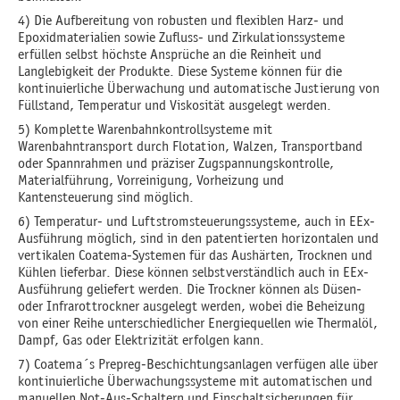
4) Die Aufbereitung von robusten und flexiblen Harz- und
Epoxidmaterialien sowie Zufluss- und Zirkulationssysteme
erfüllen selbst höchste Ansprüche an die Reinheit und
Langlebigkeit der Produkte. Diese Systeme können für die
kontinuierliche Überwachung und automatische Justierung von
Füllstand, Temperatur und Viskosität ausgelegt werden.
5) Komplette Warenbahnkontrollsysteme mit
Warenbahntransport durch Flotation, Walzen, Transportband
oder Spannrahmen und präziser Zugspannungskontrolle,
Materialführung, Vorreinigung, Vorheizung und
Kantensteuerung sind möglich.
6) Temperatur- und Luftstromsteuerungssysteme, auch in EEx-
Ausführung möglich, sind in den patentierten horizontalen und
vertikalen Coatema-Systemen für das Aushärten, Trocknen und
Kühlen lieferbar. Diese können selbstverständlich auch in EEx-
Ausführung geliefert werden. Die Trockner können als Düsen-
oder Infrarottrockner ausgelegt werden, wobei die Beheizung
von einer Reihe unterschiedlicher Energiequellen wie Thermalöl,
Dampf, Gas oder Elektrizität erfolgen kann.
7) Coatema´s Prepreg-Beschichtungsanlagen verfügen alle über
kontinuierliche Überwachungssysteme mit automatischen und
manuellen Not-Aus-Schaltern und Einschaltsicherungen für